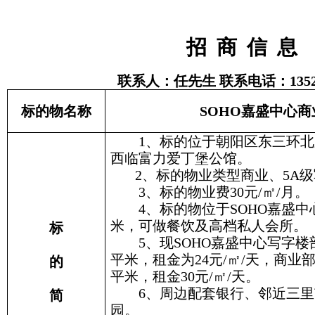
招
商
信
息
联系人：任先生
联系电话：
135
标的物名称
SOHO
嘉盛中心商
1
、标的位于朝阳区东三环北
西临富力爱丁堡公馆。
2
、标的物业类型商业、
5A
级
3
、标的物业费
30
元
/
㎡
/
月。
4
、标的物位于
SOHO
嘉盛中
米，可做餐饮及高档私人会所。
标
5
、现
SOHO
嘉盛中心写字楼
平米，租金为
24
元
/
㎡
/
天，商业
的
平米，租金
30
元
/
㎡
/
天。
6
、周边配套银行、邻近三里
简
园。