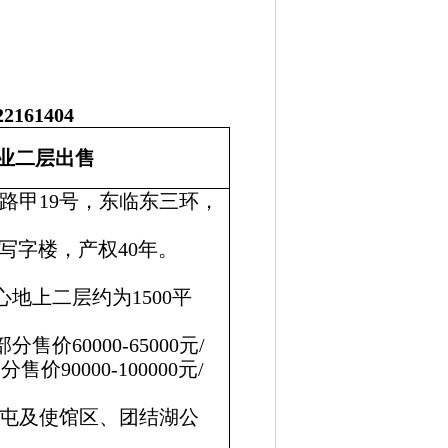
22161404
业二层出售
路甲
19
号，东临东三环，
写字楼，产权
40
年。
心地上二层约为
1500
平
部分售价
60000-65000
元
/
部分售价
90000-100000
元
/
屯及使馆区、团结湖公