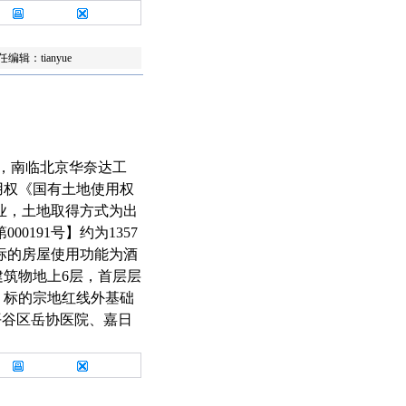
打印本文
关闭窗口
编辑：tianyue
路，南临北京华奈达工
用权《国有土地使用权
工业，土地取得方式为出
0191号】约为1357
。标的房屋使用功能为酒
筑物地上6层，首层层
好。标的宗地红线外基础
平谷区岳协医院、嘉日
打印本文
关闭窗口