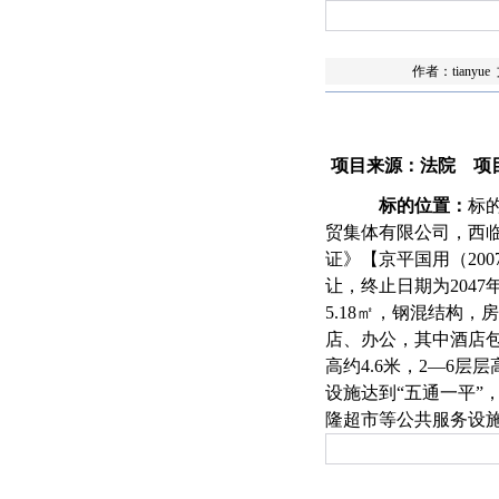
作者：tianyu
项目来源：法院
项
标的位置：
标
贸集体有限公司，西
证》【京平国用（2007
让，终止日期为2047
5.18㎡，钢混结构
店、办公，其中酒店
高约4.6米，2—6
设施达到“五通一平
隆超市等公共服务设