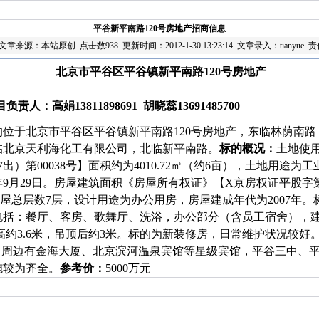
平谷新平南路120号房地产招商信息
e 文章来源：本站原创 点击数938 更新时间：2012-1-30 13:23:14 文章录入：tianyue 责任
北京市平谷区平谷镇新平南路
120
号房地产
目负责人：高娟
13811898691
胡晓蕊
13691485700
的位于北京市平谷区平谷镇新平南路120号房地产，东临林荫南
临北京天利海化工有限公司，北临新平南路。
标的概况：
土地使
出）第00038
号】面积约为4010.72㎡（约6亩），土地用途为
年9月29日。房屋建筑面积《房屋所有权证》【X京房权证平股字第00
，房屋总层数7层，设计用途为办公用房，房屋建成年代为2007年
包括：餐厅、客房、歌舞厅、洗浴，办公部分（含员工宿舍），建
层层高约3.6米，吊顶后约3米。标的为新装修房，日常维护状况较
”，周边有金海大厦、北京滨河温泉宾馆等星级宾馆，平谷三中、
施较为齐全。
参考价：
5000万元